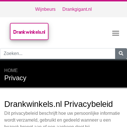
Wijnbeurs
Drankgigant.nl
Drankwinkels.nl
Tog
HOME
Privacy
Drankwinkels.nl Privacybeleid
Dit privacybeleid beschrijft hoe uw persoonlijke informatie
wordt verzameld, gebruikt en gedeeld wanneer u een
bezoek brengt aan of een aankoop doet bij