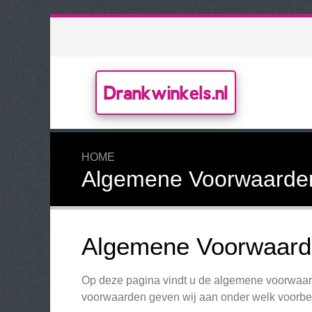
Drankwinkels.nl
HOME
Algemene Voorwaarde
Algemene Voorwaarde
Op deze pagina vindt u de algemene voorwaard
voorwaarden geven wij aan onder welk voorbeh