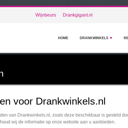
Wijnbeurs
Drankgigant.nl
HOME
DRANKWINKELS
R
n
n voor Drankwinkels.nl
en van Drankwinkels.nl, zoals deze beschikbaar is gesteld do
oud wij de informatie op onze website aan u aanbieden.