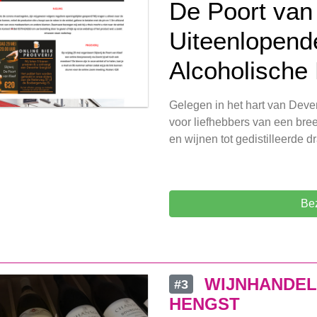
De Poort van
Uiteenlopend
Alcoholische
Gelegen in het hart van Deve
voor liefhebbers van een bre
en wijnen tot gedistilleerde 
Be
WIJNHANDEL 
#3
HENGST