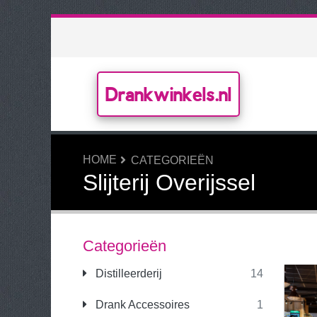
Drankwinkels.nl
HOME
CATEGORIEËN
Slijterij Overijssel
Categorieën
Distilleerderij
14
Drank Accessoires
1