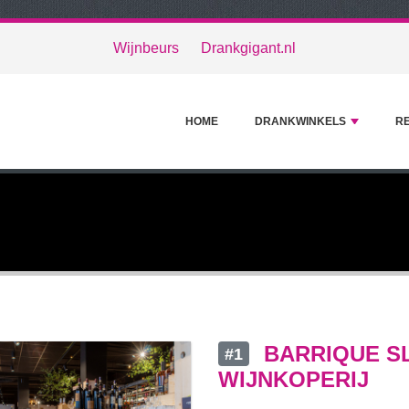
Wijnbeurs
Drankgigant.nl
HOME
DRANKWINKELS
R
BARRIQUE SL
#1
WIJNKOPERIJ