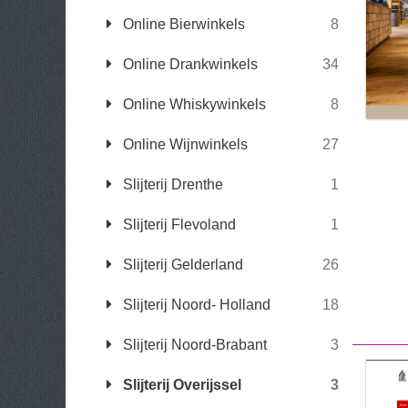
Online Bierwinkels
8
Online Drankwinkels
34
Online Whiskywinkels
8
Online Wijnwinkels
27
Slijterij Drenthe
1
Slijterij Flevoland
1
Slijterij Gelderland
26
Slijterij Noord- Holland
18
Slijterij Noord-Brabant
3
Slijterij Overijssel
3